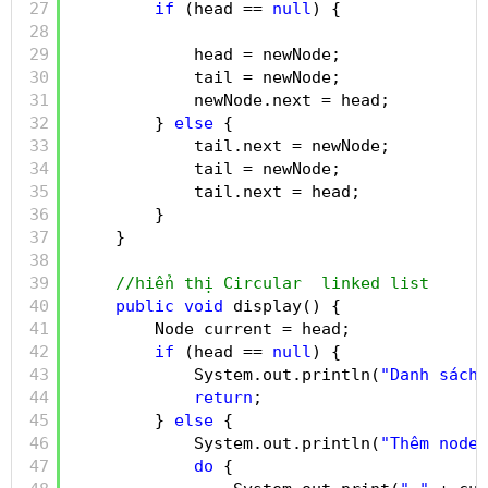
27
if
(head == 
null
) {
28
29
head = newNode;
30
tail = newNode;
31
newNode.next = head;
32
} 
else
{
33
tail.next = newNode;
34
tail = newNode;
35
tail.next = head;
36
}
37
}
38
39
//hiển thị Circular  linked list
40
public
void
display() {
41
Node current = head;
42
if
(head == 
null
) {
43
System.out.println(
"Danh sách 
44
return
;
45
} 
else
{
46
System.out.println(
"Thêm node 
47
do
{