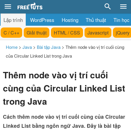
Lập trình
WordPress
Hosting
Thủ thuật
Tin học
C / C++
Giải thuật
HTML / CSS
Javascript
jQuery
Home
>
Java
>
Bài tập Java
>
Thêm node vào vị trí cuối cùng
của Circular Linked List trong Java
Thêm node vào vị trí cuối
cùng của Circular Linked List
trong Java
Cách thêm node vào vị trí cuối cùng
của Circular
Linked List bằng ngôn ngữ Java. Đây là bài tập