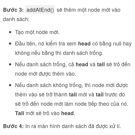
Bước 3:
addAtEnd()
sẽ thêm một node mới vào
danh sách:
Tạo một node mới.
Đầu tiên, nó kiểm tra xem
head
có bằng null hay
không nếu bằng thì danh sách trống.
Nếu danh sách trống, cả
head
và
tail
sẽ trỏ đến
node mới được thêm vào.
Nếu danh sách không trống, thì node mới được
thêm vào sẽ trở thành
tail
mới và
tail
trước đó
sẽ trỏ đến node mới làm node tiếp theo của nó.
Tail
mới sẽ trỏ vào
head
.
Bước 4:
In ra màn hình danh sách đã được xử lí.