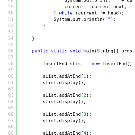
48
System.out.print(
" "
+ cur
49
current = current.next;
50
} 
while
(current != head);
51
System.out.println(
""
);
52
}
53
54
}
55
56
public
static
void
main(String[] args)
57
58
InsertEnd sList = 
new
InsertEnd();
59
60
sList.addAtEnd(
1
);
61
sList.display();
62
63
sList.addAtEnd(
2
);
64
sList.display();
65
66
sList.addAtEnd(
3
);
67
sList.display();
68
69
sList.addAtEnd(
4
);