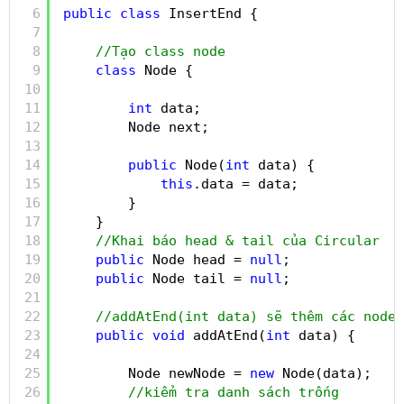
6
public
class
InsertEnd {
7
8
//Tạo class node
9
class
Node {
10
11
int
data;
12
Node next;
13
14
public
Node(
int
data) {
15
this
.data = data;
16
}
17
}
18
//Khai báo head & tail của Circular  l
19
public
Node head = 
null
;
20
public
Node tail = 
null
;
21
22
//addAtEnd(int data) sẽ thêm các node 
23
public
void
addAtEnd(
int
data) {
24
25
Node newNode = 
new
Node(data);
26
//kiểm tra danh sách trống