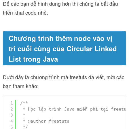
Để các bạn dễ hình dung hơn thì chúng ta bắt đầu
triển khai code nhé.
Chương trình thêm node vào vị
trí cuối cùng của Circular Linked
List trong Java
Dưới đây là chương trình mà freetuts đã viết, mời các
bạn tham khảo:
1
/**
2
* Học lập trình Java miễn phí tại freetut
3
*
4
* @author freetuts
5
*/