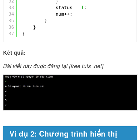
32
}
33
status = 
1
;
34
num++;
35
}
36
}
37
}
Kết quả:
Bài viết này được đăng tại [free tuts .net]
Ví dụ 2: Chương trình hiển thị