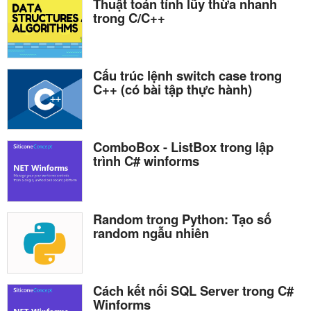
Thuật toán tính lũy thừa nhanh
trong C/C++
Cấu trúc lệnh switch case trong
C++ (có bài tập thực hành)
ComboBox - ListBox trong lập
trình C# winforms
Random trong Python: Tạo số
random ngẫu nhiên
Cách kết nối SQL Server trong C#
Winforms