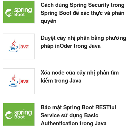
Cách dùng Spring Security trong
Spring Boot để xác thực và phân
quyền
Duyệt cây nhị phân bằng phương
pháp inOder trong Java
Xóa node của cây nhị phân tìm
kiếm trong Java
Bảo mật Spring Boot RESTful
Service sử dụng Basic
Authentication trong Java