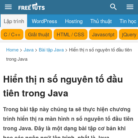
Lập trình
WordPress
Hosting
Thủ thuật
Tin học
C / C++
Giải thuật
HTML / CSS
Javascript
jQuery
Home
>
Java
>
Bài tập Java
>
Hiển thị n số nguyên tố đầu tiên
trong Java
Hiển thị n số nguyên tố đầu
tiên trong Java
Trong bài tập này chúng ta sẽ thực hiện chương
trình hiển thị ra màn hình n số nguyên tố đầu tiên
trong Java. Đây là một dạng bài tập cơ bản khi
học các ngôn ngữ lập trình, nhất là Java.