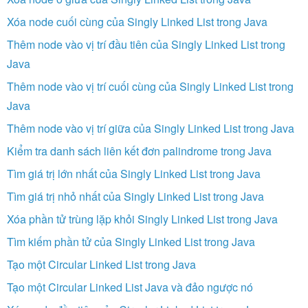
Xóa node cuối cùng của Singly Linked List trong Java
Thêm node vào vị trí đầu tiên của Singly Linked List trong
Java
Thêm node vào vị trí cuối cùng của Singly Linked List trong
Java
Thêm node vào vị trí giữa của Singly Linked List trong Java
Kiểm tra danh sách liên kết đơn palindrome trong Java
Tìm giá trị lớn nhất của Singly Linked List trong Java
Tìm giá trị nhỏ nhất của Singly Linked List trong Java
Xóa phần tử trùng lặp khỏi Singly Linked List trong Java
Tìm kiếm phần tử của Singly Linked List trong Java
Tạo một Circular Linked List trong Java
Tạo một Circular Linked List Java và đảo ngược nó