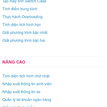
Tạo máy tính Switch Case
Tính điểm trung bình
Thực hành Overloading
Tính diện tích hình học
Giải phương trình bậc nhất
Giải phương trình bậc hai
NÂNG CAO
Tính diện tích hình chữ nhật
Nhập xuất thông tin sinh viên
Nhập xuất thông tin xe
Quản lý tài khoản ngân hàng