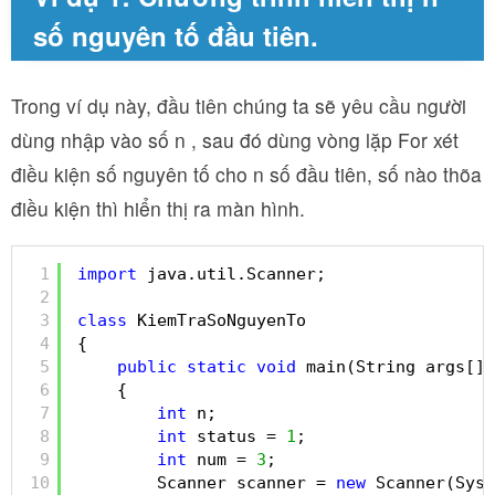
số nguyên tố đầu tiên.
Trong ví dụ này, đầu tiên chúng ta sẽ yêu cầu người
dùng nhập vào số n , sau đó dùng vòng lặp For xét
điều kiện số nguyên tố cho n số đầu tiên, số nào thõa
điều kiện thì hiển thị ra màn hình.
1
import
java.util.Scanner;
2
3
class
KiemTraSoNguyenTo
4
{
5
public
static
void
main(String args[])
6
{
7
int
n;
8
int
status = 
1
;
9
int
num = 
3
;
10
Scanner scanner = 
new
Scanner(Syst