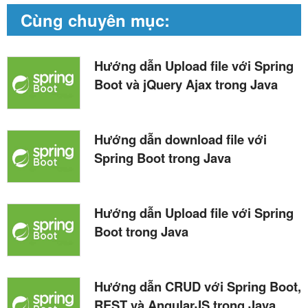
Cùng chuyên mục:
Hướng dẫn Upload file với Spring
Boot và jQuery Ajax trong Java
Hướng dẫn download file với
Spring Boot trong Java
Hướng dẫn Upload file với Spring
Boot trong Java
Hướng dẫn CRUD với Spring Boot,
REST và AngularJS trong Java