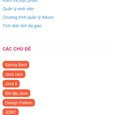
Kiểm tra thực phẩm
Quản lý sinh viên
Chương trình quản lý Album
Tính diện tích đa giác
CÁC CHỦ ĐỀ
Spring Boot
Java core
Java 8
Bài tập Java
Design Pattern
JDBC