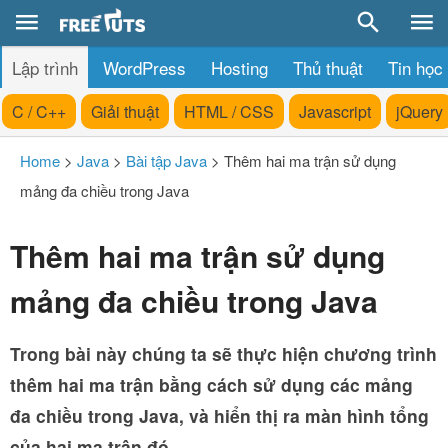
Lập trình
WordPress
Hosting
Thủ thuật
Tin học
C / C++
Giải thuật
HTML / CSS
Javascript
jQuery
Home
>
Java
>
Bài tập Java
>
Thêm hai ma trận sử dụng
mảng đa chiều trong Java
Thêm hai ma trận sử dụng
mảng đa chiều trong Java
Trong bài này chúng ta sẽ thực hiện chương trình
thêm hai ma trận bằng cách sử dụng các mảng
đa chiều trong Java, và hiển thị ra màn hình tổng
của hai ma trận đó.