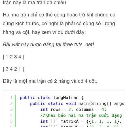
trận này là ma trận đa chiều.
Hai ma trận chỉ có thể cộng hoặc trừ khi chúng có
cùng kích thước, có nghĩ là phải có cùng số lượng
hàng và cột, hãy xem ví dụ dưới đây:
Bài viết này được đăng tại [free tuts .net]
| 1 2 3 4 |
| 3 4 2 1 |
Đây là một ma trận có 2 hàng và có 4 cột.
1
public
class
TongMaTran {
2
public
static
void
main(String[] args)
3
int
rows = 
2
, columns = 
4
;
4
//Khai báo hai ma trận dưới dạng m
5
int
[][] MatrixA = {{
1
, 
1
, 
1
, 
1
}, {