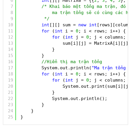
6
int
[][] MatrixB = {{
2
, 
3
, 
4
, 
5
}, {
7
/* Khai báo một tổng ma trận, đó s
8
ma trận tổng sẽ có cùng các hà
9
*/
10
int
[][] sum = 
new
int
[rows][column
11
for
(
int
i = 
0
; i < rows; i++) {
12
for
(
int
j = 
0
; j < columns; j
13
sum[i][j] = MatrixA[i][j] 
14
}
15
}
16
//Hiển thị ma trận tổng
17
System.out.println(
"Ma trận tổng c
18
for
(
int
i = 
0
; i < rows; i++) {
19
for
(
int
j = 
0
; j < columns; j
20
System.out.print(sum[i][j]
21
}
22
System.out.println();
23
}
24
}
25
}