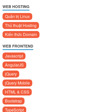
WEB HOSTING
Quản trị Linux
Thủ thuật Hosting
Kiến thức Domain
WEB FRONTEND
Javascript
AngularJS
jQuery
jQuery Mobile
HTML & CSS
Bootstrap
TypeScript