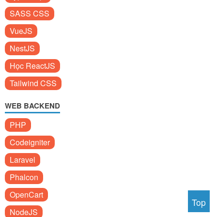
SASS CSS
VueJS
NestJS
Học ReactJS
Tailwind CSS
WEB BACKEND
PHP
Codeigniter
Laravel
Phalcon
OpenCart
Top
NodeJS