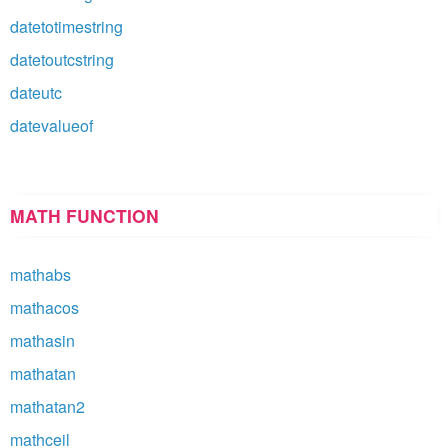
datetotimestring
datetoutcstring
dateutc
datevalueof
MATH FUNCTION
mathabs
mathacos
mathasin
mathatan
mathatan2
mathceil