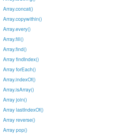
Array.concat()
Array.copywithin()
Array.every()
Array.fill()
Array.find()
Array findIndex()
Array forEach()
Array.indexOf()
Array.isArray()
Array join()
Array lastIndexOf()
Array reverse()
Array pop()