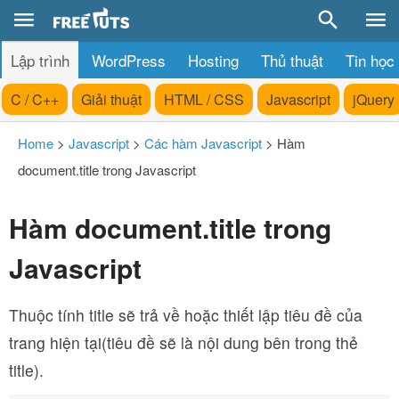
Lập trình
WordPress
Hosting
Thủ thuật
Tin học
C / C++
Giải thuật
HTML / CSS
Javascript
jQuery
Home
>
Javascript
>
Các hàm Javascript
>
Hàm
document.title trong Javascript
Hàm document.title trong
Javascript
Thuộc tính title sẽ trả về hoặc thiết lập tiêu đề của
trang hiện tại(tiêu đề sẽ là nội dung bên trong thẻ
title).