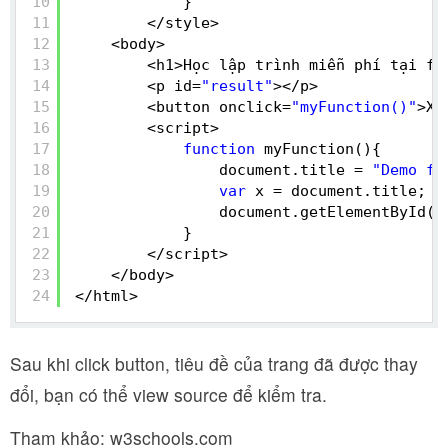
10
}
11
</style>
12
<body>
13
<h1>Học lập trình miễn phí tại fr
14
<p id=
"result"
></p>
15
<button onclick=
"myFunction()"
>Xe
16
<script>
17
function
myFunction(){
18
document.title = 
"Demo fr
19
var
x = document.title;
20
document.getElementById(
"
21
}
22
</script>
23
</body>
24
</html>
Sau khi click button, tiêu đề của trang đã được thay
đổi, bạn có thể view source để kiểm tra.
Tham khảo: w3schools.com