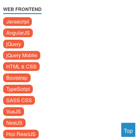
WEB FRONTEND
Javascript
AngularJS
jQuery
jQuery Mobile
HTML & CSS
Bootstrap
TypeScript
SASS CSS
VueJS
NestJS
Top
Học ReactJS