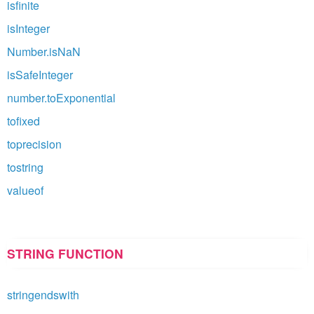
isfinite
isInteger
Number.isNaN
isSafeInteger
number.toExponential
tofixed
toprecision
tostring
valueof
STRING FUNCTION
stringendswith