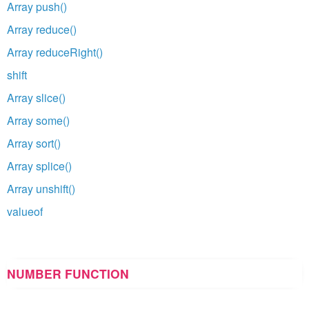
Array push()
Array reduce()
Array reduceRight()
shift
Array slice()
Array some()
Array sort()
Array splice()
Array unshift()
valueof
NUMBER FUNCTION