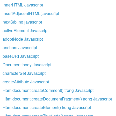
innerHTML Javascript
insertAdjacentHTML javascript
nextSibling javascript
activeElement Javascript
adoptNode Javascript
anchors Javascript
baseURI Javascript
Document.body Javascript
characterSet Javascript
createAttribute Javascript
Hàm document.createComment() trong Javascript
Hàm document.createDocumentFragment() trong Javascript
Hàm document.createElement() trong Javascript
Hàm document.createTextNode() trong Javascript