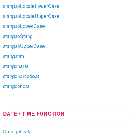
string.toLocaleLowerCase
string.toLocaleUpperCase
string.toLowerCase
string.toString
string.toUpperCase
string.trim
stringcharat
stringcharcodeat
stringconcat
DATE / TIME FUNCTION
Date.getDate