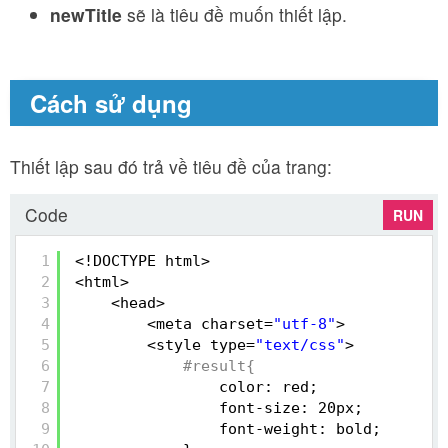
newTitle
sẽ là tiêu đề muốn thiết lập.
Cách sử dụng
Thiết lập sau đó trả về tiêu đề của trang:
Code
RUN
1
<!DOCTYPE html>
2
<html>
3
<head>
4
<meta charset=
"utf-8"
>
5
<style type=
"text/css"
>
6
#result{
7
color: red;
8
font-size: 20px;
9
font-weight: bold;