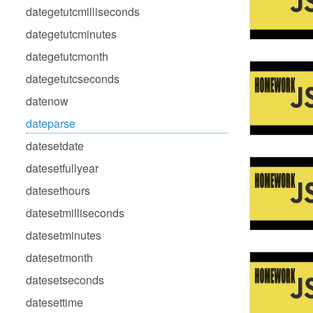
dategetutcmilliseconds
dategetutcminutes
dategetutcmonth
dategetutcseconds
datenow
dateparse
datesetdate
datesetfullyear
datesethours
datesetmilliseconds
datesetminutes
datesetmonth
datesetseconds
datesettime