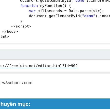
document.getElementById(
"demo"
).innerHTM
function
myFunction() {
var
miliseconds = Date.parse(str);
document.getElementById(
"demo"
).inne
}
</script>
</body>
html>
ps://freetuts.net/editor.html?id=909
: w3schools.com
chuyên mục: