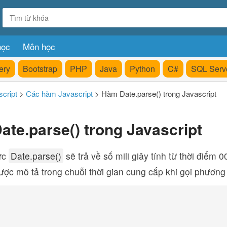
học
Môn học
ery
Bootstrap
PHP
Java
Python
C#
SQL Serv
cript
>
Các hàm Javascript
>
Hàm Date.parse() trong Javascript
te.parse() trong Javascript
ức
Date.parse()
sẽ trả về số mili giây tính từ thời điểm 
ược mô tả trong chuỗi thời gian cung cấp khi gọi phương