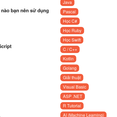
Java
i nào bạn nên sử dụng
Pascal
Học C#
Học Ruby
Học Swift
cript
C / C++
Kotlin
Golang
Giải thuật
Visual Basic
ASP .NET
R Tutorial
AI (Machine Learning)