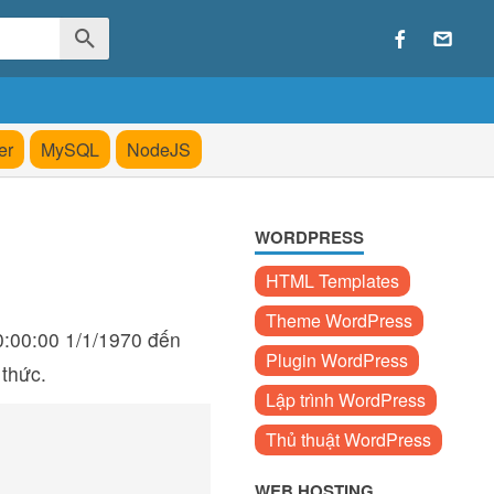
er
MySQL
NodeJS
WORDPRESS
HTML Templates
Theme WordPress
00:00:00 1/1/1970 đến
Plugin WordPress
 thức.
Lập trình WordPress
Thủ thuật WordPress
WEB HOSTING