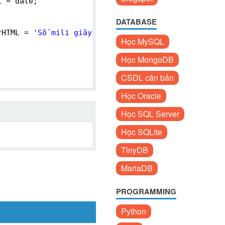
L = date;
DATABASE
rHTML = 
'Số mili giây là '
+ miliseconds;
Học MySQL
Học MongoDB
CSDL căn bản
Học Oracle
Học SQL Server
Học SQLite
TinyDB
MariaDB
PROGRAMMING
Python