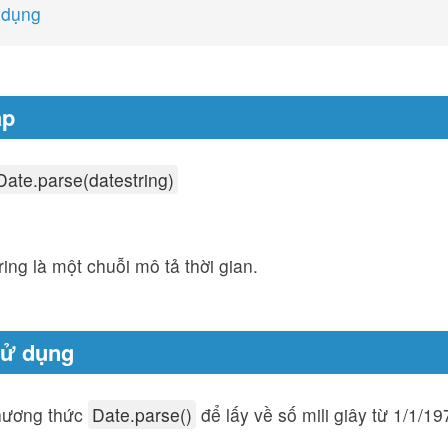
 dụng
áp
Date.parse(datestring)
ring là một chuỗi mô tả thời gian.
sử dụng
hương thức
Date.parse()
để lấy về số mili giây từ 1/1/1