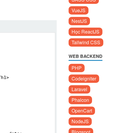
VueJS
NestJS
Học ReactJS
Tailwind CSS
WEB BACKEND
PHP
/h1>
Codeigniter
Laravel
Phalcon
OpenCart
NodeJS
Blogspot