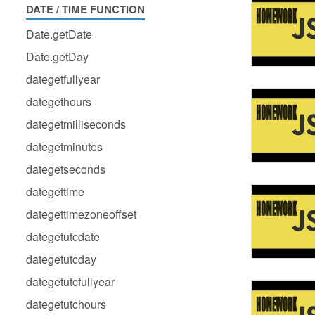
DATE / TIME FUNCTION
Date.getDate
Date.getDay
dategetfullyear
dategethours
dategetmilliseconds
dategetminutes
dategetseconds
dategettime
dategettimezoneoffset
dategetutcdate
dategetutcday
dategetutcfullyear
dategetutchours