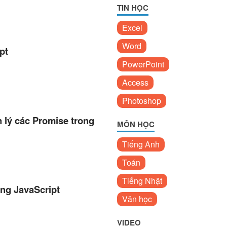
TIN HỌC
Excel
Word
pt
PowerPoint
Access
Photoshop
 lý các Promise trong
MÔN HỌC
Tiếng Anh
Toán
Tiếng Nhật
ong JavaScript
Văn học
VIDEO