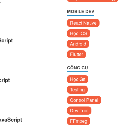
t
MOBILE DEV
React Native
Học iOS
Script
Android
Flutter
CÔNG CỤ
Học Git
ript
Testing
Control Panel
Dev Tool
JavaScript
FFmpeg