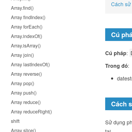
Cách sử
Array.find()
Array findIndex()
Array forEach()
Cú ph
Array.indexOf()
Array.isArray()
Cú pháp
:
Array join()
Array lastIndexOf()
Trong đó
:
Array reverse()
datest
Array pop()
Array push()
Array reduce()
Cách 
Array reduceRight()
shift
Sử dụng p
Array slice()
tại.