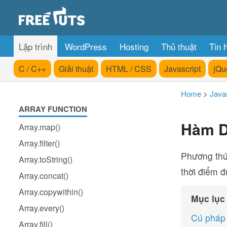
Lập trình
WordPress
Hosting
Thủ thuật
Tin 
C / C++
Giải thuật
HTML / CSS
Javascript
jQu
Home
>
Javas
ARRAY FUNCTION
Hàm Da
Array.map()
Array.filter()
Phương th
Array.toString()
thời điểm đ
Array.concat()
Array.copywithin()
Mục lục
Array.every()
Cú pháp
Array.fill()