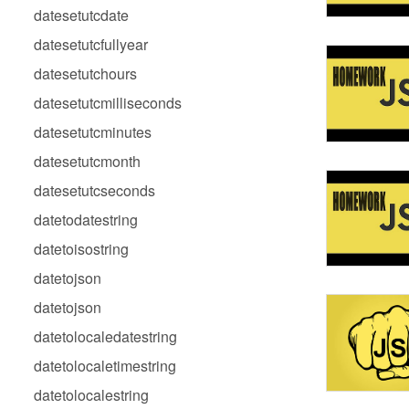
datesetutcdate
datesetutcfullyear
datesetutchours
datesetutcmilliseconds
datesetutcminutes
datesetutcmonth
datesetutcseconds
datetodatestring
datetoisostring
datetojson
datetojson
datetolocaledatestring
datetolocaletimestring
datetolocalestring