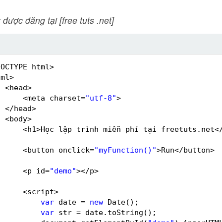
 được đăng tại [free tuts .net]
DOCTYPE html>
tml>
<head>
<meta charset=
"utf-8"
>
</head>
<body>
<h1>Học lập trình miễn phí tại freetuts.net<
<button onclick=
"myFunction()"
>Run</button>
<p id=
"demo"
></p>
<script>
var
date = 
new
Date();
var
str = date.toString();