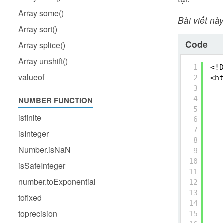
Array some()
Bài viết này
Array sort()
Code
Array splice()
Array unshift()
1
<!
valueof
2
<h
3
4
NUMBER FUNCTION
5
isfinite
6
7
isInteger
8
Number.isNaN
9
10
isSafeInteger
11
number.toExponential
12
13
tofixed
14
toprecision
15