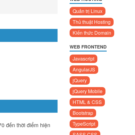
Quản trị Linux
Thủ thuật Hosting
Kiến thức Domain
WEB FRONTEND
Javascript
AngularJS
jQuery
jQuery Mobile
HTML & CSS
Bootstrap
TypeScript
970 đến thời điểm hiện
SASS CSS