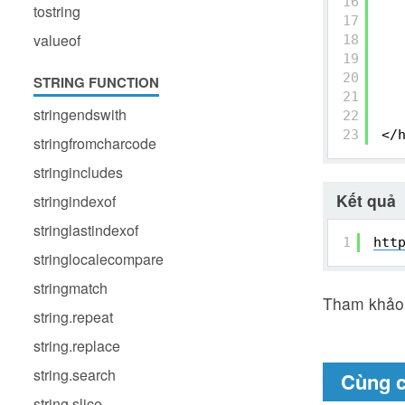
16
tostring
17
valueof
18
19
20
STRING FUNCTION
21
stringendswith
22
23
</
stringfromcharcode
stringincludes
Kết quả
stringindexof
stringlastindexof
1
htt
stringlocalecompare
stringmatch
Tham khảo
string.repeat
string.replace
string.search
Cùng 
string.slice