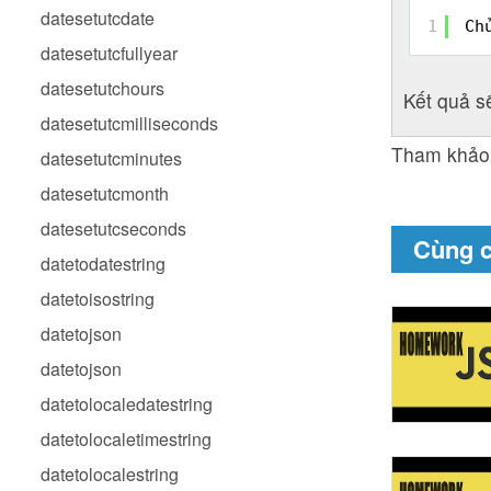
datesetutcdate
1
Ch
datesetutcfullyear
datesetutchours
Kết quả s
datesetutcmilliseconds
Tham khảo
datesetutcminutes
datesetutcmonth
datesetutcseconds
Cùng 
datetodatestring
datetoisostring
datetojson
datetojson
datetolocaledatestring
datetolocaletimestring
datetolocalestring