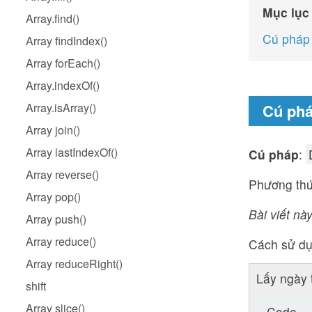
Mục lục
Array.find()
Cú pháp
Array findIndex()
Array forEach()
Array.indexOf()
Array.isArray()
Cú ph
Array join()
Array lastIndexOf()
Cú pháp
:
Array reverse()
Phương thứ
Array pop()
Bài viết này
Array push()
Array reduce()
Cách sử d
Array reduceRight()
Lấy ngày 
shift
Array slice()
Code