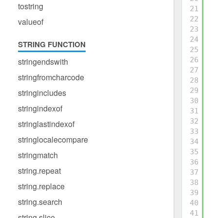
tostring
21
22
valueof
23
24
STRING FUNCTION
25
26
stringendswith
27
stringfromcharcode
28
29
stringincludes
30
stringindexof
31
32
stringlastindexof
33
stringlocalecompare
34
35
stringmatch
36
string.repeat
37
38
string.replace
39
string.search
40
41
string.slice