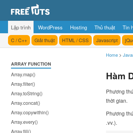
Lập trình
WordPress
Hosting
Thủ thuật
Tin 
C / C++
Giải thuật
HTML / CSS
Javascript
jQu
Home
>
Javas
ARRAY FUNCTION
Hàm Da
Array.map()
Array.filter()
Phương th
Array.toString()
thời gian.
Array.concat()
Array.copywithin()
Phương thức
Array.every()
.vv.).
Array.fill()