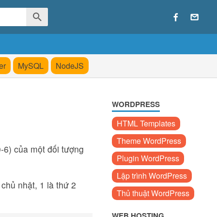
er
MySQL
NodeJS
WORDPRESS
HTML Templates
Theme WordPress
0-6) của một đối tượng
Plugin WordPress
Lập trình WordPress
chủ nhật, 1 là thứ 2
Thủ thuật WordPress
WEB HOSTING