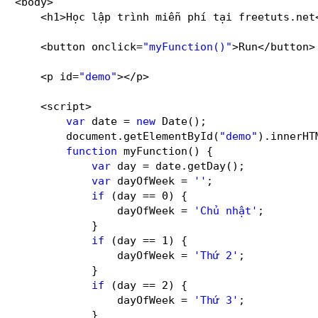
<body>
<h1>Học lập trình miễn phí tại freetuts.net
<button onclick=
"myFunction()"
>Run</button>
<p id=
"demo"
></p>
<script>
var
date = 
new
Date();
document.getElementById(
"demo"
).innerHT
function
myFunction() {
var
day = date.getDay();
var
dayOfWeek = 
''
;
if
(day == 0) {
dayOfWeek = 
'Chủ nhật'
;
}
if
(day == 1) {
dayOfWeek = 
'Thứ 2'
;
}
if
(day == 2) {
dayOfWeek = 
'Thứ 3'
;
}