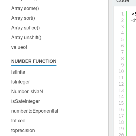
Array some()
1
<
Array sort()
2
<
Array splice()
3
4
Array unshift()
5
6
valueof
7
8
NUMBER FUNCTION
9
isfinite
10
11
isInteger
12
Number.isNaN
13
14
isSafeInteger
15
16
number.toExponential
17
tofixed
18
19
toprecision
20