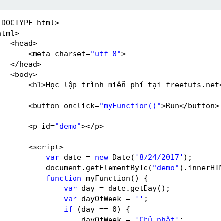
!DOCTYPE html>
html>
<head>
<meta charset=
"utf-8"
>
</head>
<body>
<h1>Học lập trình miễn phí tại freetuts.net
<button onclick=
"myFunction()"
>Run</button>
<p id=
"demo"
></p>
<script>
var
date = 
new
Date(
'8/24/2017'
);
document.getElementById(
"demo"
).innerHT
function
myFunction() {
var
day = date.getDay();
var
dayOfWeek = 
''
;
if
(day == 0) {
dayOfWeek = 
'Chủ nhật'
;