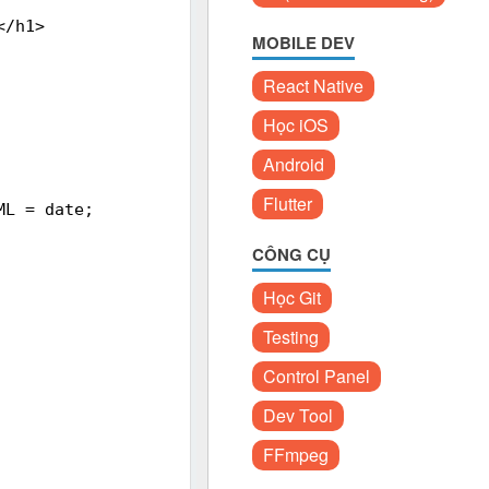
</h1>
MOBILE DEV
React Native
Học iOS
Android
Flutter
ML = date;
CÔNG CỤ
Học Git
Testing
Control Panel
Dev Tool
FFmpeg