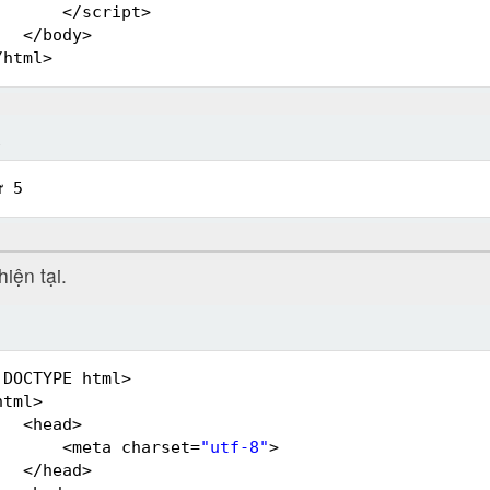
</script>
</body>
/html>
ả
ứ 5
iện tại.
!DOCTYPE html>
html>
<head>
<meta charset=
"utf-8"
>
</head>