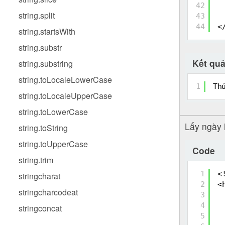
42
string.split
43
44
<
string.startsWith
string.substr
Kết qu
string.substring
string.toLocaleLowerCase
1
Th
string.toLocaleUpperCase
string.toLowerCase
Lấy ngày h
string.toString
string.toUpperCase
Code
string.trim
1
<
stringcharat
2
<
stringcharcodeat
3
4
stringconcat
5