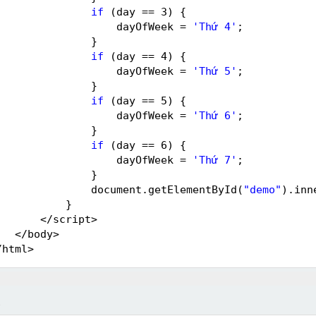
if
(day == 3) {
dayOfWeek = 
'Thứ 4'
;
}
if
(day == 4) {
dayOfWeek = 
'Thứ 5'
;
}
if
(day == 5) {
dayOfWeek = 
'Thứ 6'
;
}
if
(day == 6) {
dayOfWeek = 
'Thứ 7'
;
}
document.getElementById(
"demo"
).inn
}
</script>
</body>
/html>
ả