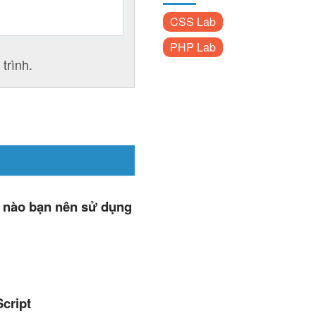
CSS Lab
PHP Lab
trình.
i nào bạn nên sử dụng
cript