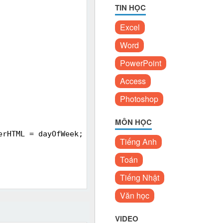
TIN HỌC
Excel
Word
PowerPoint
Access
Photoshop
MÔN HỌC
erHTML = dayOfWeek;
Tiếng Anh
Toán
Tiếng Nhật
Văn học
VIDEO