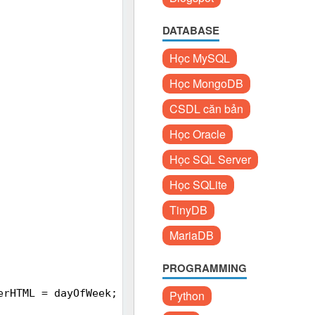
DATABASE
Học MySQL
Học MongoDB
CSDL căn bản
Học Oracle
Học SQL Server
Học SQLite
TinyDB
MariaDB
PROGRAMMING
erHTML = dayOfWeek;
Python