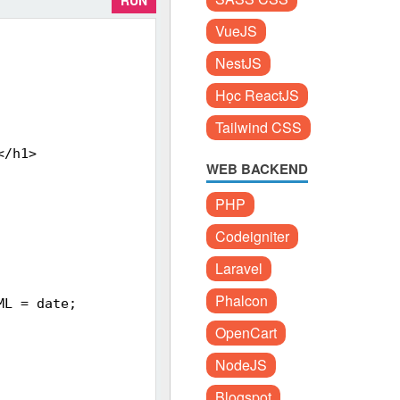
RUN
VueJS
NestJS
Học ReactJS
Tailwind CSS
</h1>
WEB BACKEND
PHP
Codeigniter
Laravel
Phalcon
ML = date;
OpenCart
NodeJS
Blogspot