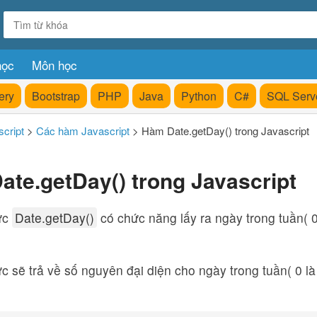
học
Môn học
ery
Bootstrap
PHP
Java
Python
C#
SQL Serv
cript
>
Các hàm Javascript
>
Hàm Date.getDay() trong Javascript
te.getDay() trong Javascript
ức
Date.getDay()
có chức năng lấy ra ngày trong tuần( 
 sẽ trả về số nguyên đại diện cho ngày trong tuần( 0 là 