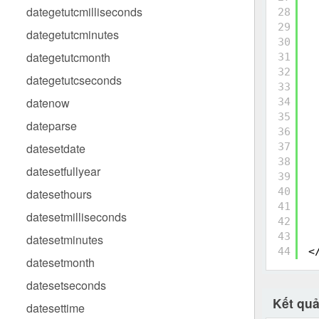
dategetutcmilliseconds
28
29
dategetutcminutes
30
dategetutcmonth
31
32
dategetutcseconds
33
datenow
34
35
dateparse
36
datesetdate
37
38
datesetfullyear
39
40
datesethours
41
datesetmilliseconds
42
43
datesetminutes
44
<
datesetmonth
datesetseconds
Kết qu
datesettime