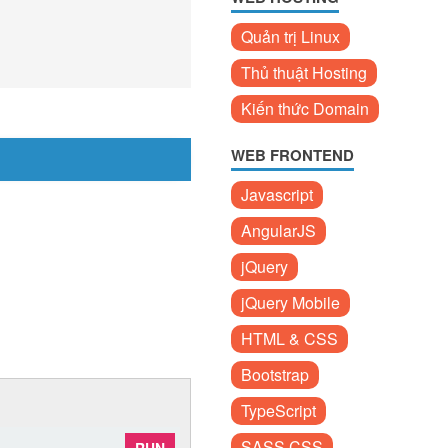
Quản trị Linux
Thủ thuật Hosting
Kiến thức Domain
WEB FRONTEND
Javascript
AngularJS
jQuery
jQuery Mobile
HTML & CSS
Bootstrap
TypeScript
SASS CSS