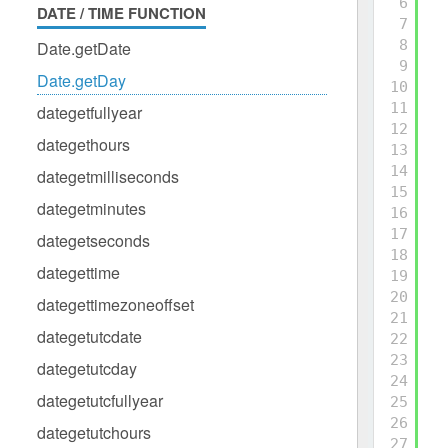
6
DATE / TIME FUNCTION
7
8
Date.getDate
9
Date.getDay
10
11
dategetfullyear
12
dategethours
13
14
dategetmilliseconds
15
dategetminutes
16
17
dategetseconds
18
dategettime
19
20
dategettimezoneoffset
21
dategetutcdate
22
23
dategetutcday
24
dategetutcfullyear
25
26
dategetutchours
27