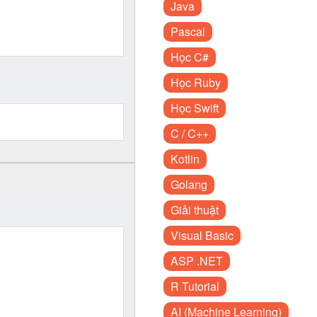
Java
Pascal
Học C#
Học Ruby
Học Swift
C / C++
Kotlin
Golang
Giải thuật
Visual Basic
ASP .NET
R Tutorial
AI (Machine Learning)