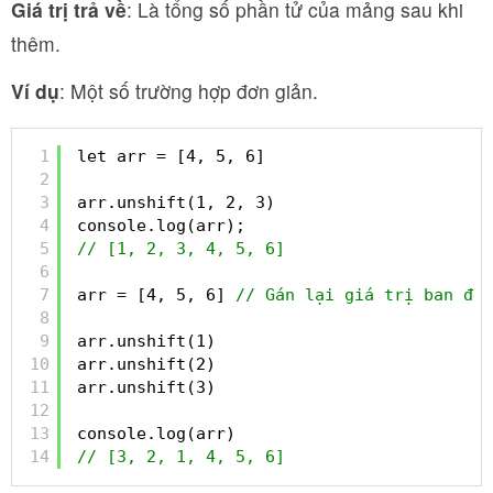
Giá trị trả về
: Là tổng số phần tử của mảng sau khi
thêm.
Ví dụ
: Một số trường hợp đơn giản.
1
let arr = [4, 5, 6]
2
3
arr.unshift(1, 2, 3)
4
console.log(arr);
5
// [1, 2, 3, 4, 5, 6]
6
7
arr = [4, 5, 6] 
// Gán lại giá trị ban đ
8
9
arr.unshift(1)
10
arr.unshift(2)
11
arr.unshift(3)
12
13
console.log(arr)
14
// [3, 2, 1, 4, 5, 6]