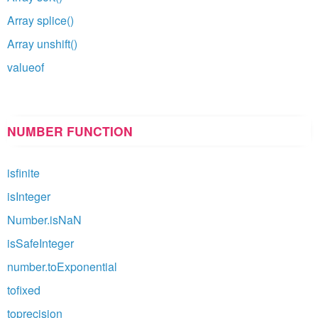
Array splice()
Array unshift()
valueof
NUMBER FUNCTION
isfinite
isInteger
Number.isNaN
isSafeInteger
number.toExponential
tofixed
toprecision