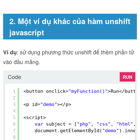
2. Một ví dụ khác của hàm unshift
javascript
Ví dụ
: sử dụng phương thức unshift để thêm phần tử
vào đầu mảng.
Code
RUN
1
<button onclick=
"myFunction()"
>Run</butto
2
3
<p id=
"demo"
></p>
4
5
<script>
6
var
subject = [
"php"
, 
"css"
, 
"html"
, 
7
document.getElementById(
"demo"
).inner
8