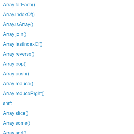
Array forEach()
Array.indexOf()
Array.isArray()
Array join()
Array lastIndexOf()
Array reverse()
Array pop()
Array push()
Array reduce()
Array reduceRight()
shift
Array slice()
Array some()
Array sort()