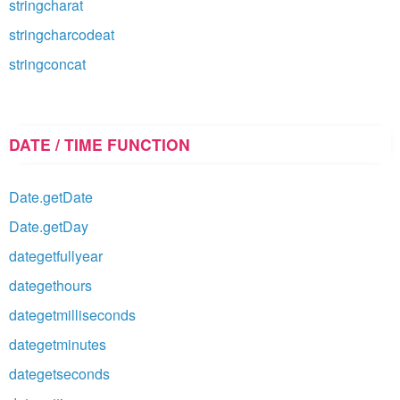
stringcharat
stringcharcodeat
stringconcat
DATE / TIME FUNCTION
Date.getDate
Date.getDay
dategetfullyear
dategethours
dategetmilliseconds
dategetminutes
dategetseconds