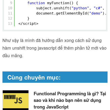
9
function
myFunction() {
10
subject.unshift(
"python"
, 
"c#"
, 
"
11
document.getElementById(
"demo"
).i
12
}
13
</script>
Như vậy là mình đã hướng dẫn xong cách sử dụng
hàm unshift trong javascript để thêm phần tử mới vào
đầu mảng.
Cùng chuyên mục:
Functional Programming là gì? Tại
sao và khi nào bạn nên sử dụng
trong JavaScript