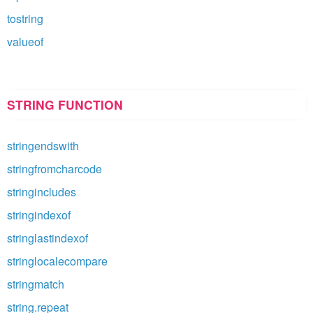
tostring
valueof
STRING FUNCTION
stringendswith
stringfromcharcode
stringincludes
stringindexof
stringlastindexof
stringlocalecompare
stringmatch
string.repeat