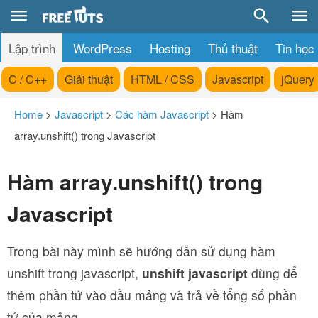
Lập trình
WordPress
Hosting
Thủ thuật
Tin học
C / C++
Giải thuật
HTML / CSS
Javascript
jQuery
Home
>
Javascript
>
Các hàm Javascript
>
Hàm
array.unshift() trong Javascript
Hàm array.unshift() trong
Javascript
Trong bài này mình sẽ hướng dẫn sử dụng hàm
unshift trong javascript,
unshift javascript
dùng để
thêm phần tử vào đầu mảng và trả về tổng số phần
tử của mảng.