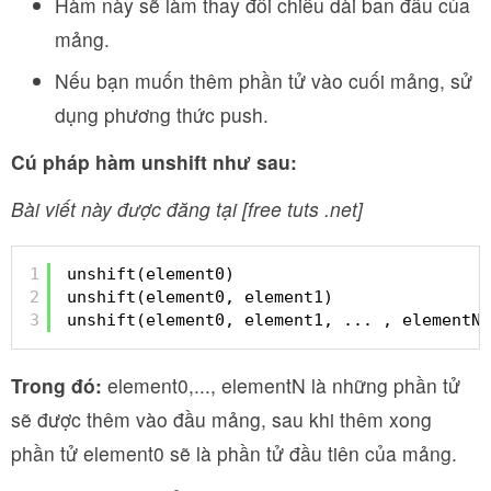
Hàm này sẽ làm thay đổi chiều dài ban đầu của
mảng.
Nếu bạn muốn thêm phần tử vào cuối mảng, sử
dụng phương thức push.
Cú pháp hàm unshift như sau:
Bài viết này được đăng tại [free tuts .net]
1
unshift(element0)
2
unshift(element0, element1)
3
unshift(element0, element1, ... , elementN)
Trong đó:
element0,..., elementN là những phần tử
sẽ được thêm vào đầu mảng, sau khi thêm xong
phần tử element0 sẽ là phần tử đầu tiên của mảng.