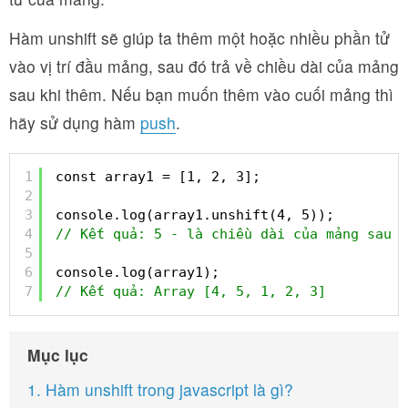
Hàm unshift sẽ giúp ta thêm một hoặc nhiều phần tử
vào vị trí đầu mảng, sau đó trả về chiều dài của mảng
sau khi thêm. Nếu bạn muốn thêm vào cuối mảng thì
hãy sử dụng hàm
push
.
1
const array1 = [1, 2, 3];
2
3
console.log(array1.unshift(4, 5));
4
// Kết quả: 5 - là chiều dài của mảng sau k
5
6
console.log(array1);
7
// Kết quả: Array [4, 5, 1, 2, 3]
Mục lục
1. Hàm unshift trong javascript là gì?