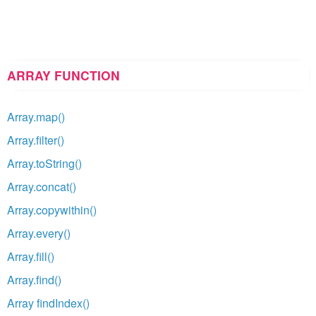
ARRAY FUNCTION
Array.map()
Array.filter()
Array.toString()
Array.concat()
Array.copywithin()
Array.every()
Array.fill()
Array.find()
Array findIndex()