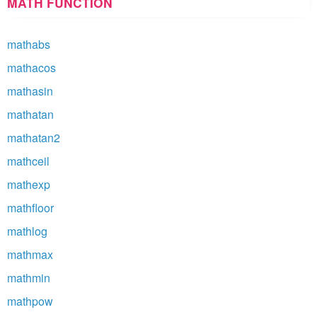
MATH FUNCTION
mathabs
mathacos
mathasin
mathatan
mathatan2
mathceil
mathexp
mathfloor
mathlog
mathmax
mathmin
mathpow