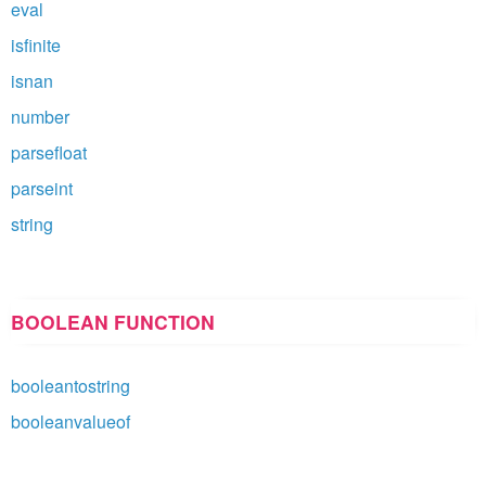
eval
isfinite
isnan
number
parsefloat
parseint
string
BOOLEAN FUNCTION
booleantostring
booleanvalueof