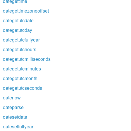
dategettime
dategettimezoneoffset
dategetutcdate
dategetutcday
dategetutcfullyear
dategetutchours
dategetutcmilliseconds
dategetutcminutes
dategetutcmonth
dategetutcseconds
datenow
dateparse
datesetdate
datesetfullyear