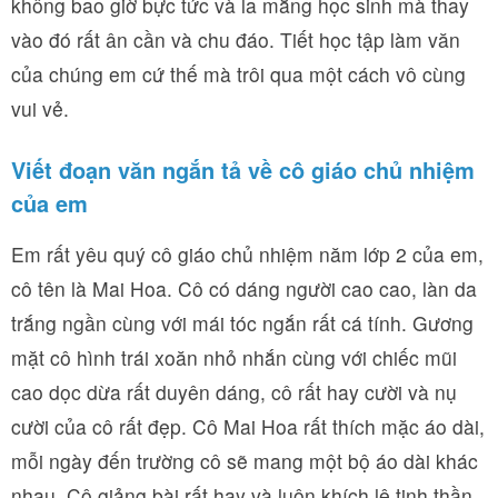
không bao giờ bực tức và la mắng học sinh mà thay
vào đó rất ân cần và chu đáo. Tiết học tập làm văn
của chúng em cứ thế mà trôi qua một cách vô cùng
vui vẻ.
Viết đoạn văn ngắn tả về cô giáo chủ nhiệm
của em
Em rất yêu quý cô giáo chủ nhiệm năm lớp 2 của em,
cô tên là Mai Hoa. Cô có dáng người cao cao, làn da
trắng ngần cùng với mái tóc ngắn rất cá tính. Gương
mặt cô hình trái xoăn nhỏ nhắn cùng với chiếc mũi
cao dọc dừa rất duyên dáng, cô rất hay cười và nụ
cười của cô rất đẹp. Cô Mai Hoa rất thích mặc áo dài,
mỗi ngày đến trường cô sẽ mang một bộ áo dài khác
nhau. Cô giảng bài rất hay và luôn khích lệ tinh thần