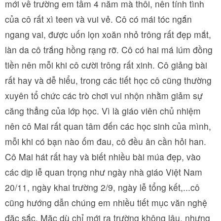
mới về trường em tầm 4 năm mà thôi, nên tính tình
của cô rất xì teen và vui vẻ. Cô có mái tóc ngắn
ngang vai, được uốn lọn xoăn nhỏ trông rất đẹp mắt,
làn da cô trắng hồng rạng rỡ. Cô có hai má lúm đồng
tiền nên mỗi khi cô cười trông rất xinh. Cô giảng bài
rất hay và dễ hiểu, trong các tiết học cô cũng thường
xuyên tổ chức các trò chơi vui nhộn nhằm giảm sự
căng thẳng của lớp học. Vì là giáo viên chủ nhiệm
nên cô Mai rất quan tâm đến các học sinh của mình,
mỗi khi có bạn nào ốm đau, cô đều ân cần hỏi han.
Cô Mai hát rất hay và biết nhiều bài múa đẹp, vào
các dịp lễ quan trọng như ngày nhà giáo Việt Nam
20/11, ngày khai trường 2/9, ngày lễ tổng kết,...cô
cũng hướng dẫn chúng em nhiều tiết mục văn nghệ
đặc sắc. Mặc dù chỉ mới ra trường không lâu, nhưng