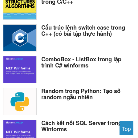
trong C/C++
Cấu trúc lệnh switch case trong
C++ (có bài tập thực hành)
ComboBox - ListBox trong lập
trình C# winforms
Random trong Python: Tạo số
random ngẫu nhiên
Cách kết nối SQL Server trong C#
Winforms
Top