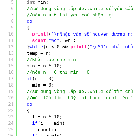
5
int
min;
6
//sử dụng vòng lặp do..while để yêu cầu
7
//nếu n < 0 thì yêu cầu nhập lại
8
do
9
{
10
printf
(
"\nNhập vào số nguyên dương n: 
11
scanf
(
"%d"
, &n);
12
}
while
(n < 0 && 
printf
(
"\nSố n phải nhỏ 
13
temp = n;
14
//khởi tạo cho min
15
min = n % 10;
16
//nếu n = 0 thì min = 0
17
if
(n == 0)
18
min = 0;
19
//sử dụng vòng lặp do..while để tìm chữ 
20
//mỗi lần tìm thấy thì tăng count lên 1
21
do
22
{
23
i = n % 10;
24
if
(i == min)
25
count++;
26
if
(i < min)