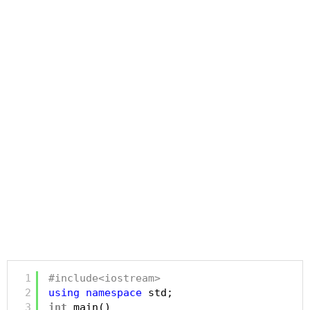
1
#include<iostream>
2
using
namespace
std;
3
int
main()