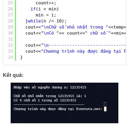
25
count++;
26
if
(i < min)
27
min = i;
28
}
while
(n /= 10);
29
cout<<
"\nChữ số nhỏ nhất trong "
<<temp<<
30
cout<<
"\nCó "
<< count<<
" chữ số "
<<min<<
31
32
cout<<
"\n-------------------------------
33
cout<<
"Chương trình này được đăng tại Fr
34
}
Kết quả: