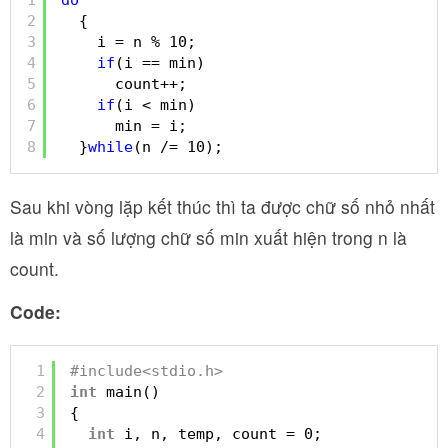
2
{
3
i = n % 10;
4
if
(i == min)
5
count++;
6
if
(i < min)
7
min = i;
8
}
while
(n /= 10);
Sau khi vòng lặp kết thúc thì ta được chữ số nhỏ nhất
là min và số lượng chữ số min xuất hiện trong n là
count.
Code:
1
#include<stdio.h>
2
int
main()
3
{
4
int
i, n, temp, count = 0;