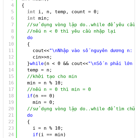
4
{
5
int
i, n, temp, count = 0;
6
int
min;
7
//sử dụng vòng lặp do..while để yêu cầu
8
//nếu n < 0 thì yêu cầu nhập lại
9
do
10
{
11
cout<<
"\nNhập vào số nguyên dương n: "
12
cin>>n;
13
}
while
(n < 0 && cout<<
"\nSố n phải lớn h
14
temp = n;
15
//khởi tạo cho min
16
min = n % 10;
17
//nếu n = 0 thì min = 0
18
if
(n == 0)
19
min = 0;
20
//sử dụng vòng lặp do..while để tìm chữ 
21
do
22
{
23
i = n % 10;
24
if
(i == min)