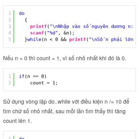
1
do
2
{
3
printf
(
"\nNhập vào số nguyên dương n: "
4
scanf
(
"%d"
, &n);
5
}
while
(n < 0 && 
printf
(
"\nSố n phải lớn h
Nếu n = 0 thì count = 1, vì số nhỏ nhất khi đó là 0.
1
if
(n == 0)
2
count = 1;
Sử dụng vòng lặp do..while với điều kiện n /= 10 để
tìm chữ số nhỏ nhất, sau mỗi lần tìm thấy thì tăng
count lên 1.
1
do