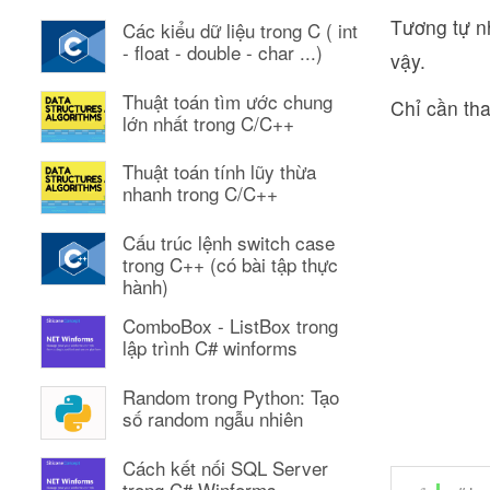
Tương tự nh
Các kiểu dữ liệu trong C ( int
- float - double - char ...)
vậy.
Thuật toán tìm ước chung
Chỉ cần tha
lớn nhất trong C/C++
Thuật toán tính lũy thừa
nhanh trong C/C++
Cấu trúc lệnh switch case
trong C++ (có bài tập thực
hành)
ComboBox - ListBox trong
lập trình C# winforms
Random trong Python: Tạo
số random ngẫu nhiên
Cách kết nối SQL Server
trong C# Winforms