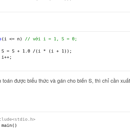
e
(i <= n) 
// với i = 1, S = 0;
S = S + 1.0 /(i * (i + 1));
i++;
h toán được biểu thức và gán cho biến S, thì chỉ cần xu
clude<stdio.h>
main()