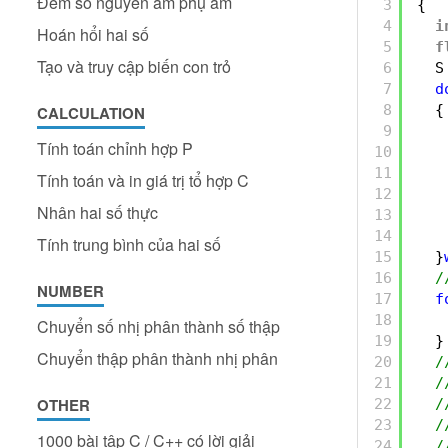
Đếm số nguyên âm phụ âm
3
{
4
i
Hoán hổi hai số
5
f
Tạo và truy cập biến con trỏ
6
S
7
d
8
{
CALCULATION
9
Tính toán chỉnh hợp P
10
11
Tính toán và in giá trị tổ hợp C
12
Nhân hai số thực
13
14
Tính trung bình của hai số
15
}
16
/
NUMBER
17
f
18
Chuyển số nhị phân thành số thập
19
}
Chuyển thập phân thành nhị phân
20
/
21
/
OTHER
22
/
23
/
1000 bài tập C / C++ có lời giải
24
/