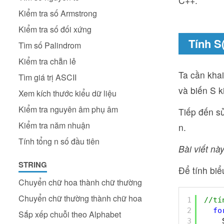
C++.
Kiểm tra số Armstrong
Kiểm tra số đối xứng
Tính S
Tìm số Palindrom
Kiểm tra chẵn lẻ
Ta cần khai
Tìm giá trị ASCII
và biến S k
Xem kích thước kiểu dữ liệu
Kiểm tra nguyên âm phụ âm
Tiếp đến sử
Kiểm tra năm nhuận
n.
Tính tổng n số đầu tiên
Bài viết này
STRING
Để tính biể
Chuyển chữ hoa thành chữ thường
Chuyển chữ thường thành chữ hoa
1
//tí
2
fo
Sắp xếp chuỗi theo Alphabet
3