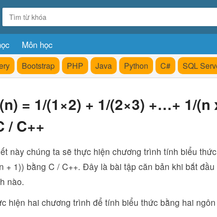
học
Môn học
ery
Bootstrap
PHP
Java
Python
C#
SQL Serv
(n) = 1/(1×2) + 1/(2×3) +…+ 1/(n x
C / C++
iết này chúng ta sẽ thực hiện chương trình tính biểu thứ
n + 1)) bằng C / C++. Đây là bài tập căn bản khi bắt đầ
nh nào.
c hiện hai chương trình để tính biểu thức bằng hai ngô