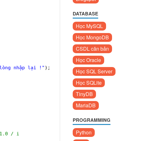
DATABASE
Học MySQL
Học MongoDB
CSDL căn bản
Học Oracle
lòng nhập lại !"
);
Học SQL Server
Học SQLite
TinyDB
MariaDB
PROGRAMMING
Python
1.0 / i