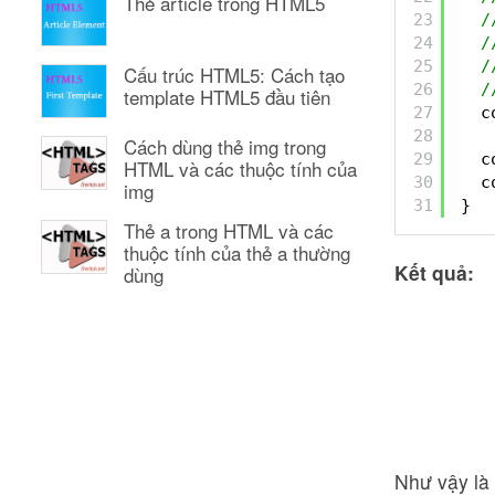
Thẻ article trong HTML5
23
/
24
/
25
/
Cấu trúc HTML5: Cách tạo
26
/
template HTML5 đầu tiên
27
c
28
Cách dùng thẻ img trong
29
c
HTML và các thuộc tính của
30
c
img
31
}
Thẻ a trong HTML và các
thuộc tính của thẻ a thường
Kết quả:
dùng
Như vậy là 