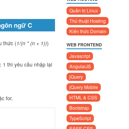
Quản trị Linux
Thủ thuật Hosting
 ngôn ngữ C
Kiến thức Domain
u thức (
1/(n * (n + 1))
)
WEB FRONTEND
Javascript
 1 thì yêu cầu nhập lại
AngularJS
jQuery
jQuery Mobile
HTML & CSS
c for.
Bootstrap
TypeScript
SASS CSS