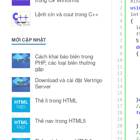
1
#in
2
usi
Lệnh cin và cout trong C++
3
int
4
{
5
i
6
f
MỚI CẬP NHẬT
7
S
8
d
9
{
Cách khai báo biến trong
10
PHP, các loại biến thường
11
gặp
12
Download và cài đặt Vertrigo
13
Server
14
15
Thẻ li trong HTML
16
}
17
/
18
f
19
Thẻ nav trong HTML5
20
}
21
/
22
/