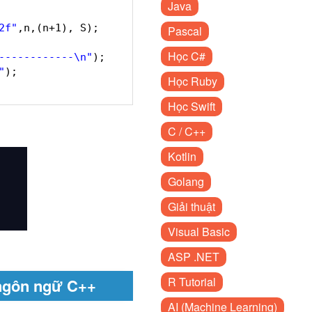
Java
2f"
,n,(n+1), S);
Pascal
Học C#
------------\n"
);
"
);
Học Ruby
Học Swift
C / C++
Kotlin
Golang
Giải thuật
Visual Basic
ASP .NET
R Tutorial
g ngôn ngữ C++
AI (Machine Learning)