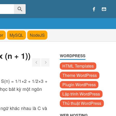
er
MySQL
NodeJS
 (n + 1))
WORDPRESS
HTML Templates
Theme WordPress
c S(n) = 1/1×2 + 1/2×3 +
Plugin WordPress
u học bât kỳ một ngôn
Lập trình WordPress
Thủ thuật WordPress
n ngữ khác nhau là C và
WEB HOSTING