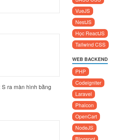
VueJS
NestJS
Học ReactJS
Tailwind CSS
WEB BACKEND
PHP
Codeigniter
ất S ra màn hình bằng
Laravel
Phalcon
OpenCart
NodeJS
Blogspot