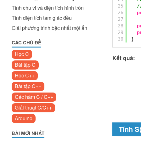
25
/
Tính chu vi và diện tích hình tròn
26
p
Tính diện tích tam giác đều
27
28
p
Giải phương trình bậc nhất một ẩn
29
p
30
}
CÁC CHỦ ĐỀ
Học C
Kết quả:
Bài tập C
Học C++
Bài tập C++
Các hàm C / C++
Giải thuật C/C++
Arduino
Tính S
BÀI MỚI NHẤT