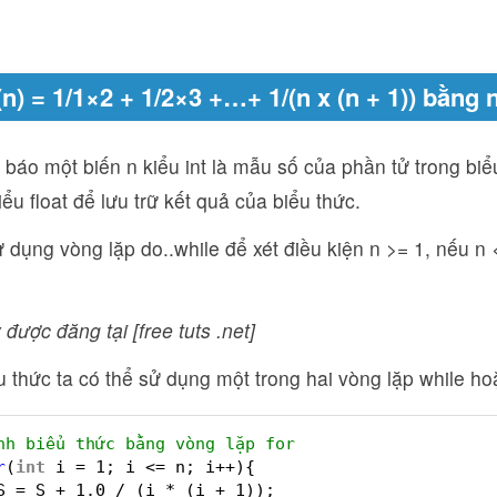
(n) = 1/1×2 + 1/2×3 +…+ 1/(n x (n + 1)) bằng
 báo một biến n kiểu int là mẫu số của phần tử trong biể
iểu float để lưu trữ kết quả của biểu thức.
 dụng vòng lặp do..while để xét điều kiện n >= 1, nếu n <
 được đăng tại [free tuts .net]
u thức ta có thể sử dụng một trong hai vòng lặp while hoặ
nh biểu thức bằng vòng lặp for
r
(
int
i = 1; i <= n; i++){
S = S + 1.0 / (i * (i + 1));