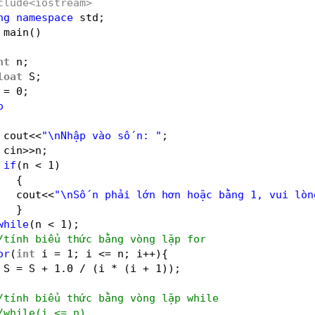
clude<iostream>
ng
namespace
std;
main()
nt
n;
loat
S;
 = 0;
o
cout<<
"\nNhập vào số n: "
;
cin>>n;
if
(n < 1)
{
cout<<
"\nSố n phải lớn hơn hoặc bằng 1, vui lòn
}
while
(n < 1);
/tính biểu thức bằng vòng lặp for
or
(
int
i = 1; i <= n; i++){
S = S + 1.0 / (i * (i + 1));
/tính biểu thức bằng vòng lặp while
/while(i <= n)