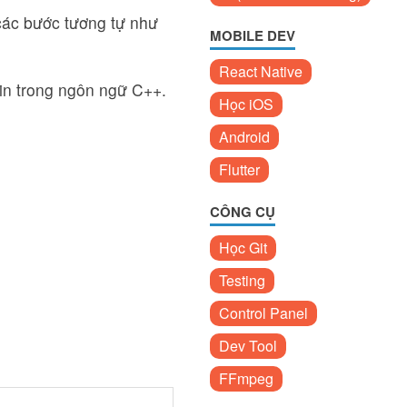
 các bước tương tự như
MOBILE DEV
React Native
cin trong ngôn ngữ C++.
Học iOS
Android
Flutter
CÔNG CỤ
Học Git
Testing
Control Panel
Dev Tool
FFmpeg