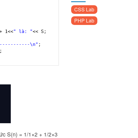
CSS Lab
PHP Lab
+ 1<<
" là: "
<< S;
-----------\n"
;
;
hức S(n) = 1/1×2 + 1/2×3