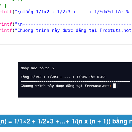
/ }
rintf
(
"\nTổng 1/1x2 + 1/2x3 + ... + 1/%dx%d là: %.
rintf
(
"\n-----------------------------------------
rintf
(
"Chương trình này được đăng tại Freetuts.net
(n) = 1/1×2 + 1/2×3 +…+ 1/(n x (n + 1)) bằn