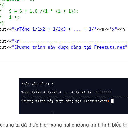
/{
/   S = S + 1.0 /(i * (i + 1));
/   i++;
/}
out<<
"\nTổng 1/1x2 + 1/2x3 + ... + 1/"
<<n<<
"x"
<<n 
out<<
"\n------------------------------------------
out<<
"Chương trình này được đăng tại Freetuts.net"
chúng ta đã thực hiện xong hai chương trình tính biểu t