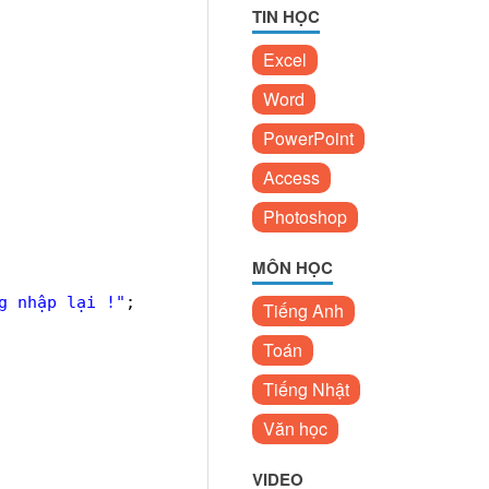
TIN HỌC
Excel
Word
PowerPoint
Access
Photoshop
MÔN HỌC
g nhập lại !"
;
Tiếng Anh
Toán
Tiếng Nhật
Văn học
VIDEO