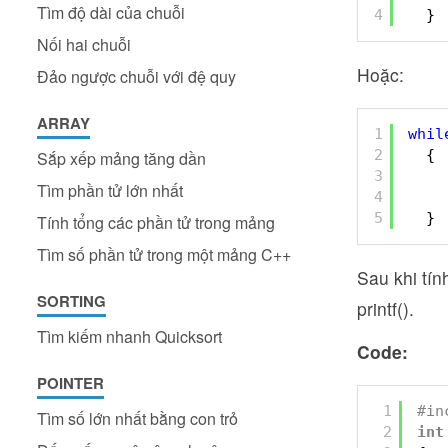
Tìm độ dài của chuỗi
4
}
Nối hai chuỗi
Hoặc:
Đảo ngược chuỗi với đệ quy
ARRAY
1
whil
2
{
Sắp xếp mảng tăng dần
3
Tìm phần tử lớn nhất
4
5
}
Tính tổng các phần tử trong mảng
Tìm số phần tử trong một mảng C++
Sau khi tín
SORTING
printf().
Tìm kiếm nhanh Quicksort
Code:
POINTER
1
#in
Tìm số lớn nhất bằng con trỏ
2
int