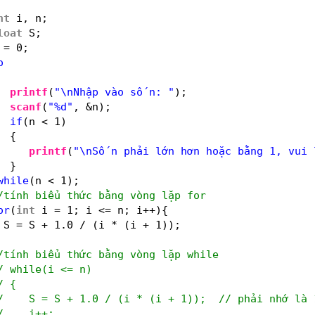
nt
i, n;
loat
S;
 = 0;
o
printf
(
"\nNhập vào số n: "
);
scanf
(
"%d"
, &n);
if
(n < 1)
{
printf
(
"\nSố n phải lớn hơn hoặc bằng 1, vui 
}
while
(n < 1);
/tính biểu thức bằng vòng lặp for
or
(
int
i = 1; i <= n; i++){
S = S + 1.0 / (i * (i + 1));
/tính biểu thức bằng vòng lặp while
/ while(i <= n)
/ {
/    S = S + 1.0 / (i * (i + 1));  // phải nhớ là 
/    i++;