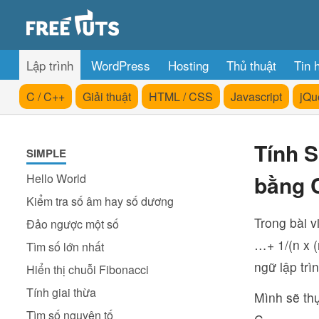
Lập trình
WordPress
Hosting
Thủ thuật
Tin 
C / C++
Giải thuật
HTML / CSS
Javascript
jQu
Tính S
SIMPLE
bằng 
Hello World
Kiểm tra số âm hay số dương
Trong bài v
Đảo ngược một số
…+ 1/(n x (
Tìm số lớn nhất
ngữ lập trì
Hiển thị chuỗi Fibonacci
Tính giai thừa
Mình sẽ thự
Tìm số nguyên tố