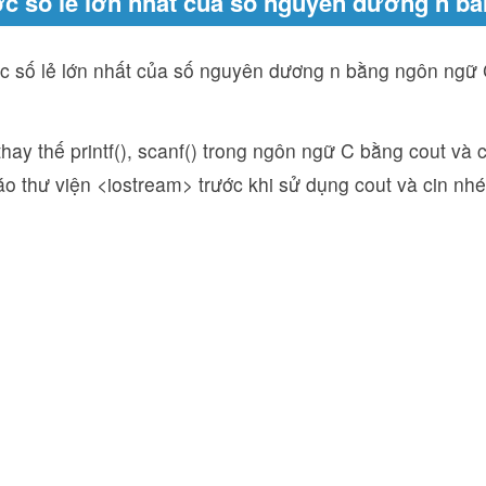
c số lẻ lớn nhất của số nguyên dương n bằ
ớc số lẻ lớn nhất của số nguyên dương n bằng ngôn ngữ
thay thế printf(), scanf() trong ngôn ngữ C bằng cout và
o thư viện <iostream> trước khi sử dụng cout và cin nhé