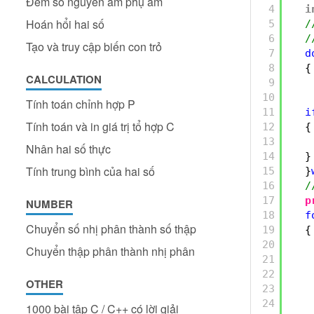
Đếm số nguyên âm phụ âm
4
i
Hoán hổi hai số
5
/
6
/
Tạo và truy cập biến con trỏ
7
d
8
{
CALCULATION
9
10
Tính toán chỉnh hợp P
11
i
Tính toán và in giá trị tổ hợp C
12
{
13
Nhân hai số thực
14
}
Tính trung bình của hai số
15
}
16
/
17
p
NUMBER
18
f
Chuyển số nhị phân thành số thập
19
{
20
Chuyển thập phân thành nhị phân
21
22
OTHER
23
24
1000 bài tập C / C++ có lời giải