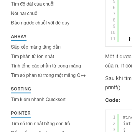
5
Tìm độ dài của chuỗi
6
Nối hai chuỗi
7
8
Đảo ngược chuỗi với đệ quy
9
10
ARRAY
11
}
Sắp xếp mảng tăng dần
Một if được
Tìm phần tử lớn nhất
của n. If c
Tính tổng các phần tử trong mảng
Tìm số phần tử trong một mảng C++
Sau khi tìm
printf().
SORTING
Tìm kiếm nhanh Quicksort
Code:
POINTER
1
#in
Tìm số lớn nhất bằng con trỏ
2
int
3
{