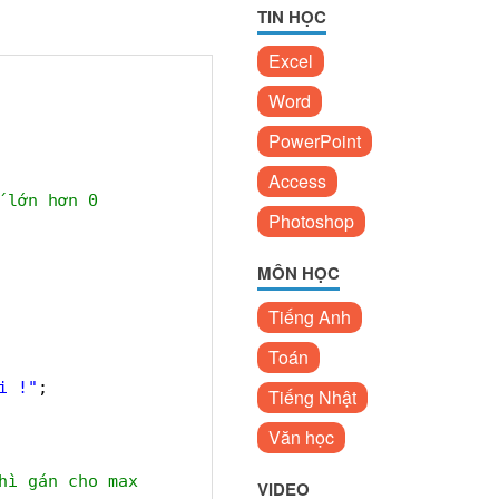
TIN HỌC
Excel
Word
PowerPoint
Access
 lớn hơn 0
Photoshop
MÔN HỌC
Tiếng Anh
Toán
i !"
;
Tiếng Nhật
Văn học
hì gán cho max
VIDEO