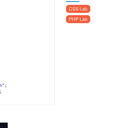
CSS Lab
PHP Lab
n"
;
;