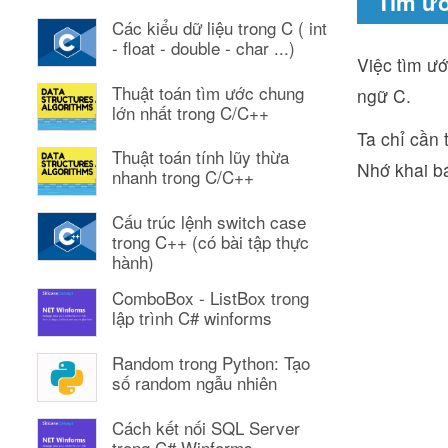
Tìm ướ
Các kiểu dữ liệu trong C ( int
- float - double - char ...)
Việc tìm ư
Thuật toán tìm ước chung
ngữ C.
lớn nhất trong C/C++
Ta chỉ cần 
Thuật toán tính lũy thừa
Nhớ khai bá
nhanh trong C/C++
Cấu trúc lệnh switch case
trong C++ (có bài tập thực
hành)
ComboBox - ListBox trong
lập trình C# winforms
Random trong Python: Tạo
số random ngẫu nhiên
Cách kết nối SQL Server
trong C# Winforms