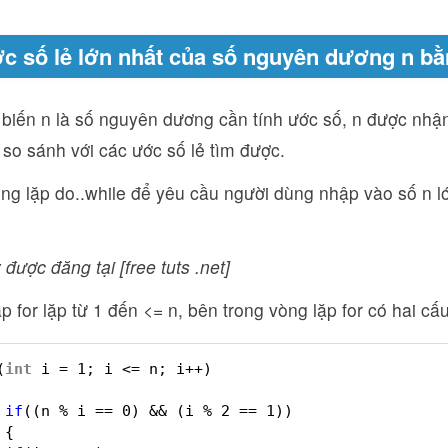
c số lẻ lớn nhất của số nguyên dương n bằ
 biến n là số nguyên dương cần tính ước số, n được nhậ
so sánh với các ước số lẻ tìm được.
g lặp do..while để yêu cầu người dùng nhập vào số n lớ
 được đăng tại [free tuts .net]
p for lặp từ 1 đến <= n, bên trong vòng lặp for có hai cấu 
(
int
i = 1; i <= n; i++)
if
((n % i == 0) && (i % 2 == 1))
{