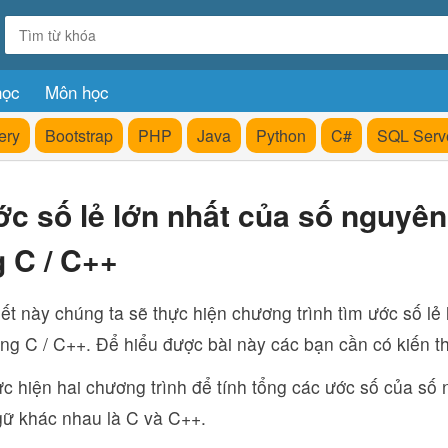
học
Môn học
ery
Bootstrap
PHP
Java
Python
C#
SQL Serv
ớc số lẻ lớn nhất của số nguyê
 C / C++
iết này chúng ta sẽ thực hiện chương trình tìm ước số lẻ
ng C / C++. Để hiểu được bài này các bạn cần có kiến t
ực hiện hai chương trình để tính tổng các ước số của s
gữ khác nhau là C và C++.