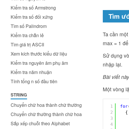
Kiểm tra số Armstrong
Tìm ướ
Kiểm tra số đối xứng
Tìm số Palindrom
Ta cần một
Kiểm tra chẵn lẻ
max = 1 để 
Tìm giá trị ASCII
Xem kích thước kiểu dữ liệu
Sử dụng vòn
Kiểm tra nguyên âm phụ âm
nhập lại.
Kiểm tra năm nhuận
Bài viết này
Tính tổng n số đầu tiên
Một vòng lặ
STRING
Chuyển chữ hoa thành chữ thường
1
for
2
{
Chuyển chữ thường thành chữ hoa
3
Sắp xếp chuỗi theo Alphabet
4