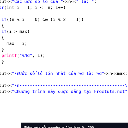
out<<
"Các ước số lẻ của "
<<n<<
" là: "
;
or
(
int
i = 1; i <= n; i++)
if
((n % i == 0) && (i % 2 == 1))
{
if
(i > max)
{
max = i;
}
printf
(
"%4d"
, i);
}
out<<
"\nƯớc số lẻ lớn nhất của %d là: %d"
<<n<<max;
out<<
"\n-----------------------------------------\
out<<
"Chương trình này được đăng tại Freetuts.net"