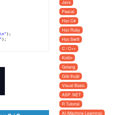
Java
Pascal
Học C#
Học Ruby
\n"
);
Học Swift
"
);
C / C++
Kotlin
Golang
Giải thuật
Visual Basic
ASP .NET
R Tutorial
AI (Machine Learning)