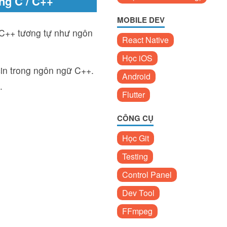
ng C / C++
MOBILE DEV
 C++ tương tự như ngôn
React Native
Học iOS
 cin trong ngôn ngữ C++.
Android
.
Flutter
CÔNG CỤ
Học Git
Testing
Control Panel
Dev Tool
FFmpeg