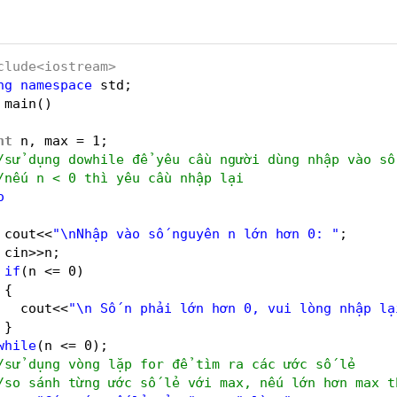
clude<iostream>
ng
namespace
std;
main()
nt
n, max = 1;
/sử dụng dowhile để yêu cầu người dùng nhập vào số
/nếu n < 0 thì yêu cầu nhập lại
o
cout<<
"\nNhập vào số nguyên n lớn hơn 0: "
;
cin>>n;
if
(n <= 0)
{
cout<<
"\n Số n phải lớn hơn 0, vui lòng nhập lạ
}
while
(n <= 0);
/sử dụng vòng lặp for để tìm ra các ước số lẻ 
/so sánh từng ước số lẻ với max, nếu lớn hơn max t