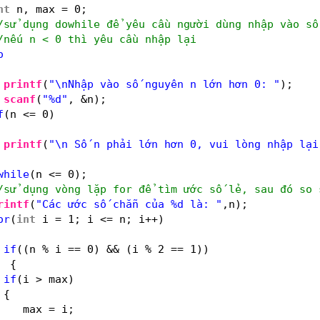
nt
n, max = 0;
/sử dụng dowhile để yêu cầu người dùng nhập vào số
/nếu n < 0 thì yêu cầu nhập lại
o
printf
(
"\nNhập vào số nguyên n lớn hơn 0: "
);
scanf
(
"%d"
, &n);
f
(n <= 0)
printf
(
"\n Số n phải lớn hơn 0, vui lòng nhập lại
while
(n <= 0);
/sử dụng vòng lặp for để tìm ước số lẻ, sau đó so 
rintf
(
"Các ước số chẵn của %d là: "
,n);
or
(
int
i = 1; i <= n; i++)
if
((n % i == 0) && (i % 2 == 1))
{
if
(i > max)
{
max = i;