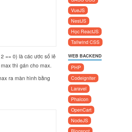
VueJS
NestJS
Học ReactJS
Tailwind CSS
 2 == 0) là các ước số lẻ
WEB BACKEND
ơn max thì gán cho max.
PHP
ị max ra màn hình bằng
Codeigniter
Laravel
Phalcon
OpenCart
NodeJS
Blogspot