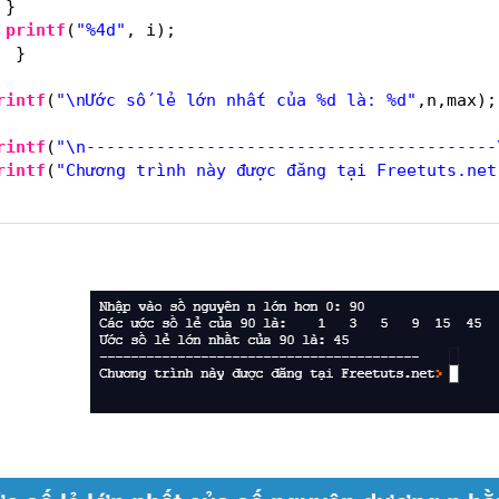
}
printf
(
"%4d"
, i);
}
rintf
(
"\nƯớc số lẻ lớn nhất của %d là: %d"
,n,max);
rintf
(
"\n-----------------------------------------
rintf
(
"Chương trình này được đăng tại Freetuts.net