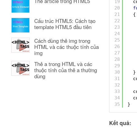
Thẻ article trong HTML5
19
c
20
f
21
{
Cấu trúc HTML5: Cách tạo
22
template HTML5 đầu tiên
23
24
Cách dùng thẻ img trong
25
HTML và các thuộc tính của
26
img
27
28
Thẻ a trong HTML và các
29
thuộc tính của thẻ a thường
30
}
dùng
31
c
32
33
c
34
c
35
}
Kết quả: