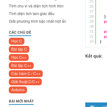
25
Tính chu vi và diện tích hình tròn
26
27
Tính diện tích tam giác đều
28
}
Giải phương trình bậc nhất một ẩn
29
p
30
31
p
CÁC CHỦ ĐỀ
32
p
Học C
33
}
Bài tập C
Kết quả:
Học C++
Bài tập C++
Các hàm C / C++
Giải thuật C/C++
Arduino
BÀI MỚI NHẤT