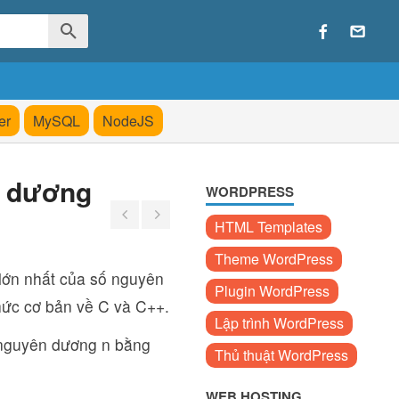
er
MySQL
NodeJS
n dương
WORDPRESS
HTML Templates
Theme WordPress
 lớn nhất của số nguyên
Plugin WordPress
hức cơ bản về C và C++.
Lập trình WordPress
ố nguyên dương n bằng
Thủ thuật WordPress
WEB HOSTING