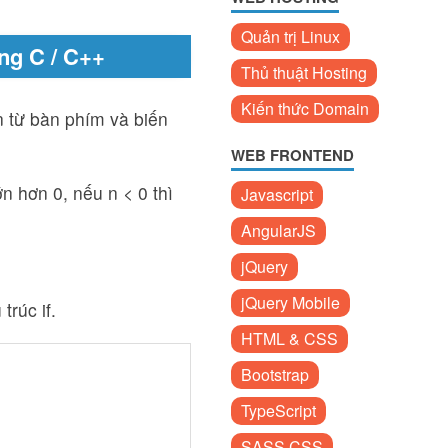
Quản trị Linux
ng C / C++
Thủ thuật Hosting
Kiến thức Domain
n từ bàn phím và biến
WEB FRONTEND
n hơn 0, nếu n < 0 thì
Javascript
AngularJS
jQuery
jQuery Mobile
trúc if.
HTML & CSS
Bootstrap
TypeScript
SASS CSS