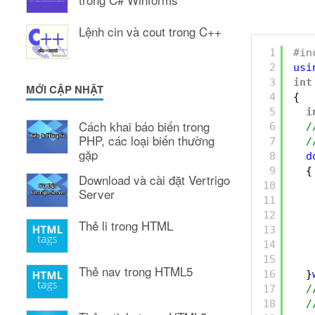
Lệnh cin và cout trong C++
1
#in
2
usi
3
int
MỚI CẬP NHẬT
4
{
5
i
Cách khai báo biến trong
6
/
PHP, các loại biến thường
7
/
gặp
8
d
9
{
Download và cài đặt Vertrigo
10
Server
11
12
Thẻ li trong HTML
13
14
15
Thẻ nav trong HTML5
16
}
17
/
18
/