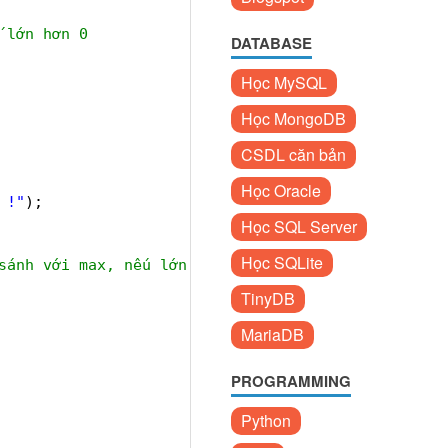
 lớn hơn 0
DATABASE
Học MySQL
Học MongoDB
CSDL căn bản
Học Oracle
 !"
);
Học SQL Server
Học SQLite
sánh với max, nếu lớn hơn max thì gán cho max
TinyDB
MariaDB
PROGRAMMING
Python