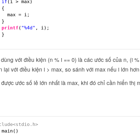
if
(i > max)
{
max = i;
}
printf
(
"%4d"
, i);
}
 dùng với điều kiện (n % i == 0) là các ước số của n, (i %
òn lại với điều kiện i > max, so sánh với max nếu i lớn h
 được ước số lẻ lớn nhất là max, khi đó chỉ cần hiển th
clude<stdio.h>
main()