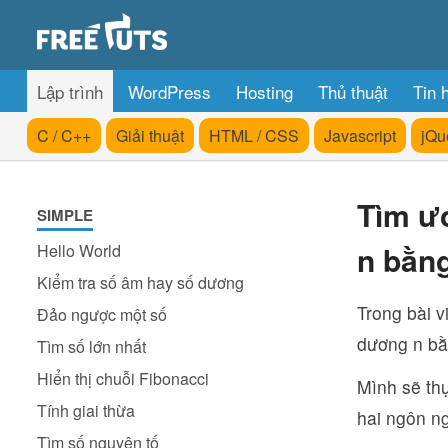
Lập trình
WordPress
Hosting
Thủ thuật
Tin 
C / C++
Giải thuật
HTML / CSS
Javascript
jQu
Tìm ư
SIMPLE
n bằng
Hello World
Kiểm tra số âm hay số dương
Trong bài v
Đảo ngược một số
dương n bằ
Tìm số lớn nhất
Hiển thị chuỗi Fibonacci
Mình sẽ th
Tính giai thừa
hai ngôn n
Tìm số nguyên tố